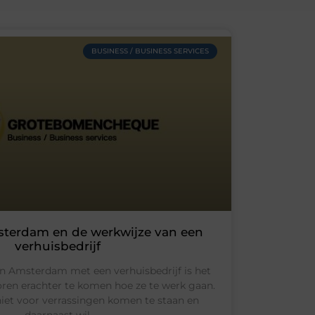
BUSINESS / BUSINESS SERVICES
terdam en de werkwijze van een
verhuisbedrijf
en Amsterdam met een verhuisbedrijf is het
ren erachter te komen hoe ze te werk gaan.
 niet voor verrassingen komen te staan en
daarnaast wil