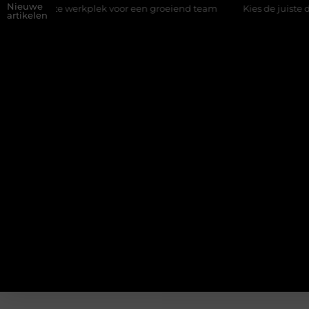
Nieuwe
 juiste werkplek voor een groeiend team
Kies de juiste diamant
artikelen