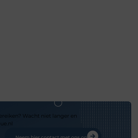
bereiken? Wacht niet langer en
ue.nl
Neem hier contact met ons op