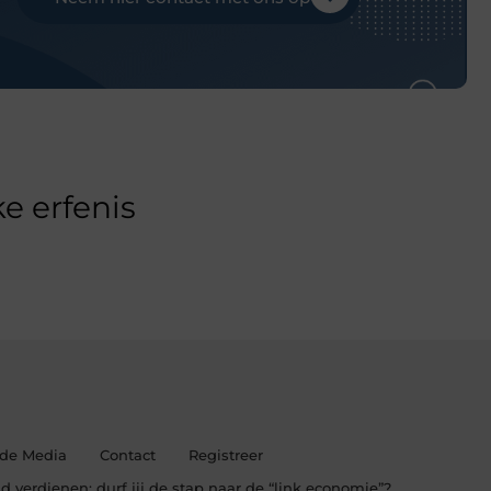
e erfenis
 de Media
Contact
Registreer
d verdienen: durf jij de stap naar de “link economie”?