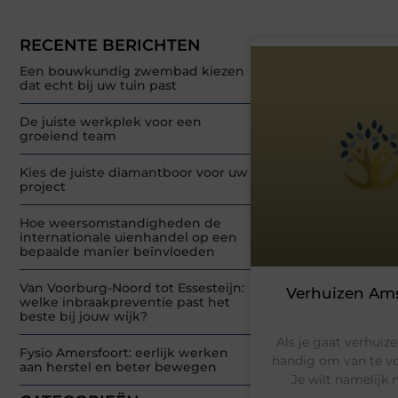
RECENTE BERICHTEN
Een bouwkundig zwembad kiezen
dat echt bij uw tuin past
De juiste werkplek voor een
groeiend team
Kies de juiste diamantboor voor uw
project
Hoe weersomstandigheden de
internationale uienhandel op een
bepaalde manier beïnvloeden
Van Voorburg-Noord tot Essesteijn:
Verhuizen Ams
welke inbraakpreventie past het
beste bij jouw wijk?
Als je gaat verhuiz
Fysio Amersfoort: eerlijk werken
handig om van te vo
aan herstel en beter bewegen
Je wilt namelijk