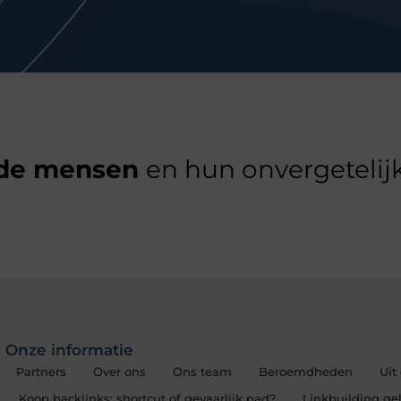
de mensen
en hun onvergetelijk
Onze informatie
Partners
Over ons
Ons team
Beroemdheden
Uit
Koop backlinks: shortcut of gevaarlijk pad?
Linkbuilding gel