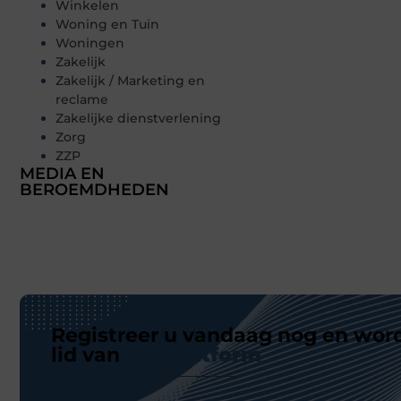
Winkelen
Woning en Tuin
Woningen
Zakelijk
Zakelijk / Marketing en
reclame
Zakelijke dienstverlening
Zorg
ZZP
MEDIA EN
BEROEMDHEDEN
Registreer u vandaag nog en wor
lid van
ons platform