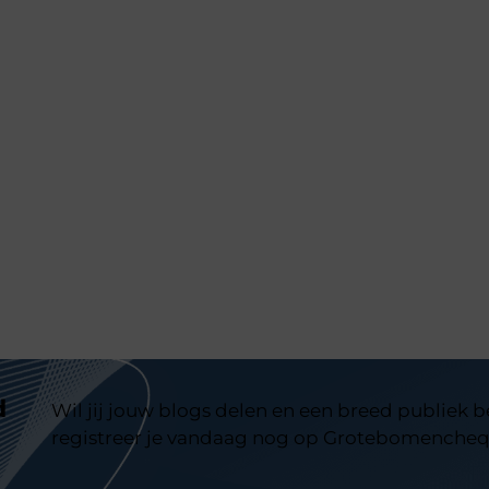
d
Wil jij jouw blogs delen en een breed publiek 
registreer je vandaag nog op Grotebomencheq