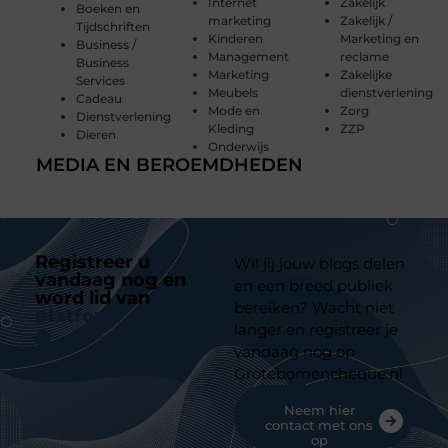
Internet
Zakelijk
Boeken en
marketing
Zakelijk /
Tijdschriften
Kinderen
Marketing en
Business /
Management
reclame
Business
Marketing
Zakelijke
Services
Meubels
dienstverlening
Cadeau
Mode en
Zorg
Dienstverlening
Kleding
ZZP
Dieren
Onderwijs
MEDIA EN BEROEMDHEDEN
Registreer u
Wil jij jouw blogs delen
vandaag nog en
en een breed publiek
word lid van
ons
bereiken? Wacht niet
platform
langer en registreer je
vandaag nog op
Grotebomencheque.nl
Neem hier
contact met ons
op