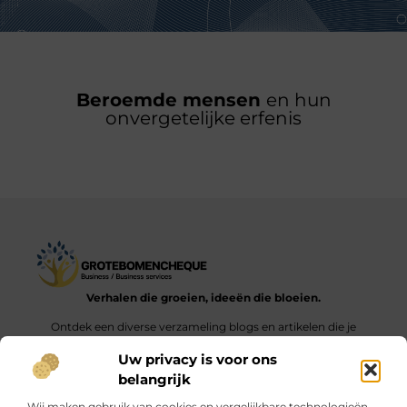
Beroemde mensen
en hun
onvergetelijke erfenis
Verhalen die groeien, ideeën die bloeien.
Ontdek een diverse verzameling blogs en artikelen die je
inspireren en aanzetten tot nieuwe inzichten en acties in het
Uw privacy is voor ons
dagelijks leven.
belangrijk
Bericht categorie
Wij maken gebruik van cookies en vergelijkbare technologieën