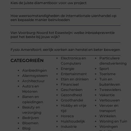
Kies de juiste diamantboor voor uw project
Hoe weersomstandigheden de internationale uienhandel op
een bepaalde manier beïnvloeden
Van Voorburg-Noord tot Essesteijn: welke inbraakpreventie
past het beste bij jouw wijk?
Fysio Amersfoort: eerlijk werken aan herstel en beter bewegen
Electronica en
Particuliere
CATEGORIEËN
Computers
dienstverlening
Energie
Sport
Aanbiedingen
Entertainment
Toerisme
Alarmsysteem
Eten en drinken
Tuin en
Architectuur
Financieel
buitenleven
Auto's en
Geschenken
Tweewielers
Motoren
Gezondheid
Vakantie
Banen en
Groothandel
Verbouwen
opleidingen
Hobby en vrije
Vervoer en
Beauty en
tijd
transport
verzorging
Horeca
Winkelen
Bedrijven
Huishoudelijk
Woning en Tuin
Bloemen
Industrie
Woningen
Blog