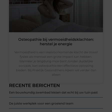
Osteopathie bij vermoeidheidsklachten:
herstel je energie
Vermoeidheid is een veelvoorkomende klacht die zowel
fysiek als mentaal een grote impact kan hebben.
Wanneer je langdurig moe bent zonder duidelijke
oorzaak, kan osteopathie een effectieve oplossing
bieden. Bij Praktijk Gezondmens kijken we verder dan
alleen
RECENTE BERICHTEN
Een bouwkundig zwembad kiezen dat echt bij uw tuin past
De juiste werkplek voor een groeiend team