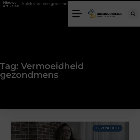
Nieuwe
uiste werkplek voor een groeiend team
Kies de juiste diamantboor v
artikelen
Tag: Vermoeidheid
gezondmens
GEZONDHEID