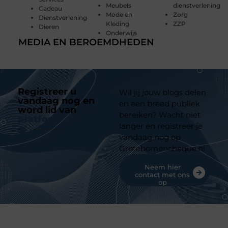
Meubels
dienstverlening
Cadeau
Mode en
Zorg
Dienstverlening
Kleding
ZZP
Dieren
Onderwijs
MEDIA EN BEROEMDHEDEN
Registreer u
Wil jij jouw blogs delen
vandaag nog en
en een breed publiek
word lid van
ons
bereiken? Wacht niet
platform
langer en registreer je
vandaag nog op
Grotebomencheque.nl
Neem hier
contact met ons
op