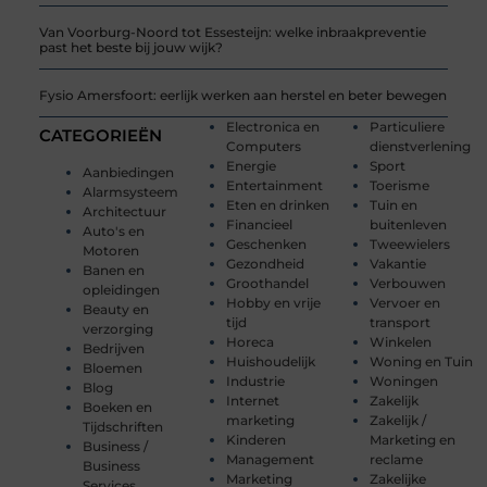
Van Voorburg-Noord tot Essesteijn: welke inbraakpreventie
past het beste bij jouw wijk?
Fysio Amersfoort: eerlijk werken aan herstel en beter bewegen
Electronica en
Particuliere
CATEGORIEËN
Computers
dienstverlening
Energie
Sport
Aanbiedingen
Entertainment
Toerisme
Alarmsysteem
Eten en drinken
Tuin en
Architectuur
Financieel
buitenleven
Auto's en
Geschenken
Tweewielers
Motoren
Gezondheid
Vakantie
Banen en
Groothandel
Verbouwen
opleidingen
Hobby en vrije
Vervoer en
Beauty en
tijd
transport
verzorging
Horeca
Winkelen
Bedrijven
Huishoudelijk
Woning en Tuin
Bloemen
Industrie
Woningen
Blog
Internet
Zakelijk
Boeken en
marketing
Zakelijk /
Tijdschriften
Kinderen
Marketing en
Business /
Management
reclame
Business
Marketing
Zakelijke
Services