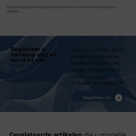
Groene stadsplanning als fundament voor klimaatadaptieve
steden
Registreer u
Wil jij jouw blogs delen
vandaag nog en
en een breed publiek
word lid van
ons
bereiken? Wacht niet
platform
langer en registreer je
vandaag nog op
Grotebomencheque.nl
Registreer nu!
Gerelateerde artikelen
die u mogelijk