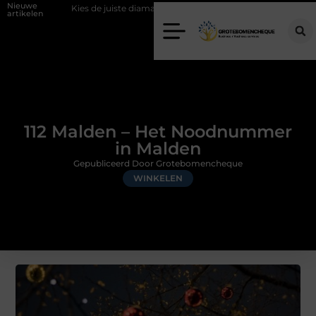
Nieuwe
s de juiste diamantboor voor uw project
Hoe weersomstandigheden de
artikelen
112 Malden – Het Noodnummer
in Malden
Gepubliceerd Door Grotebomencheque
WINKELEN