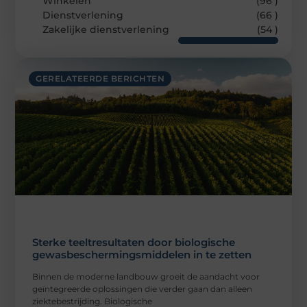
Winkelen
(96 )
Dienstverlening
(66 )
Zakelijke dienstverlening
(54 )
GERELATEERDE BERICHTEN
Sterke teeltresultaten door biologische
gewasbeschermingsmiddelen in te zetten
Binnen de moderne landbouw groeit de aandacht voor
geïntegreerde oplossingen die verder gaan dan alleen
ziektebestrijding. Biologische