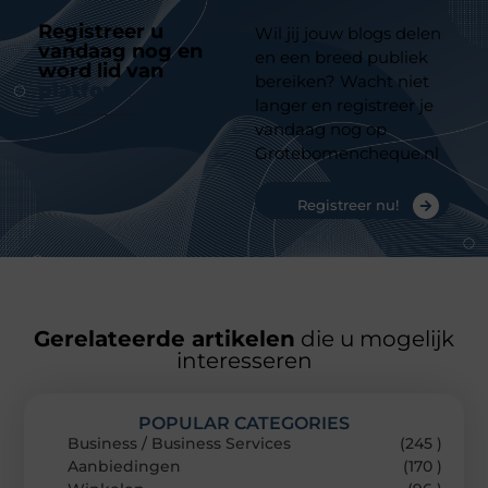
Registreer u
Wil jij jouw blogs delen
vandaag nog en
en een breed publiek
word lid van
ons
bereiken? Wacht niet
platform
langer en registreer je
vandaag nog op
Grotebomencheque.nl
Registreer nu!
Gerelateerde artikelen
die u mogelijk
interesseren
POPULAR CATEGORIES
Business / Business Services
(245 )
Aanbiedingen
(170 )