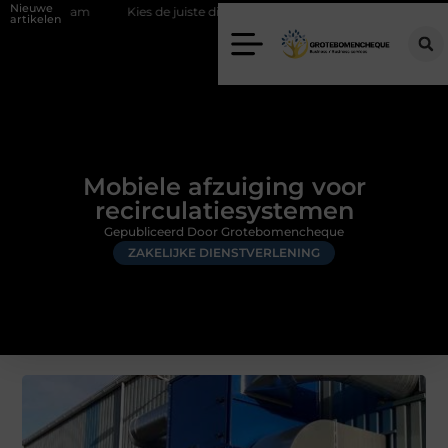
Nieuwe
d team
Kies de juiste diamantboor voor uw project
Hoe weersoms
artikelen
Mobiele afzuiging voor
recirculatiesystemen
Gepubliceerd Door Grotebomencheque
ZAKELIJKE DIENSTVERLENING