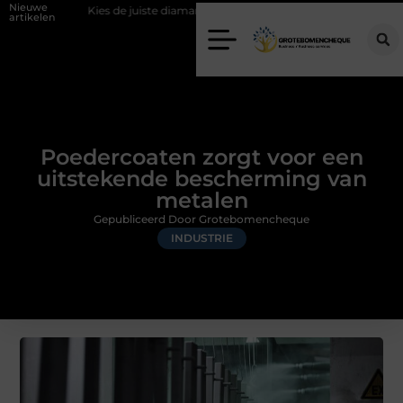
Nieuwe
Kies de juiste diamantboor voor uw project
Hoe weersomstandighede
artikelen
Poedercoaten zorgt voor een
uitstekende bescherming van
metalen
Gepubliceerd Door Grotebomencheque
INDUSTRIE