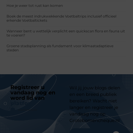
Hoe je weer tot rust kan komen
Boek de meest indrukwekkende Voetbaltrips inclusief officieel
erkende Voetbaltickets
Wanneer bent u wettelijk verplicht een quickscan flora en fauna uit
te voeren?
Groene stadsplanning als fundament voor klimaatadaptieve
steden
Registreer u
Wil jij jouw blogs delen
vandaag nog en
en een breed publiek
word lid van
ons
bereiken? Wacht niet
platform
langer en registreer je
vandaag nog op
Grotebomencheque.nl