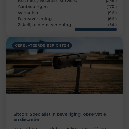
Business / Business Services
(245 )
Aanbiedingen
(170 )
Winkelen
(96 )
Dienstverlening
(66 )
Zakelijke dienstverlening
(54 )
GERELATEERDE BERICHTEN
Sitcon: Specialist in beveiliging, observatie
en discretie
Veiligheid en privacy zijn belangrijker dan ooit. Of het nu