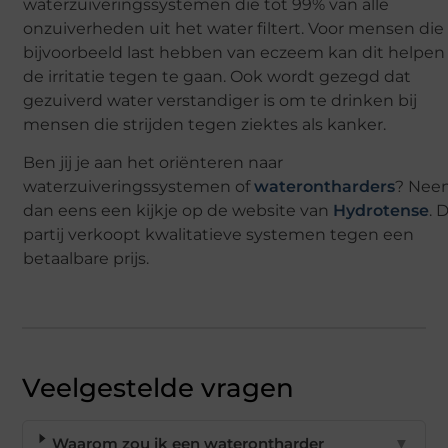
waterzuiveringssystemen die tot 99% van alle
onzuiverheden uit het water filtert. Voor mensen die
bijvoorbeeld last hebben van eczeem kan dit helpe
de irritatie tegen te gaan. Ook wordt gezegd dat
gezuiverd water verstandiger is om te drinken bij
mensen die strijden tegen ziektes als kanker.
Ben jij je aan het oriënteren naar
waterzuiveringssystemen of
waterontharders
? Nee
dan eens een kijkje op de website van
Hydrotense
. 
partij verkoopt kwalitatieve systemen tegen een
betaalbare prijs.
Veelgestelde vragen
Waarom zou ik een waterontharder
▼