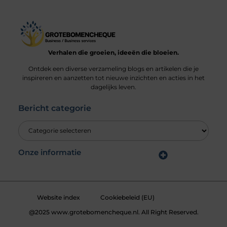
Verhalen die groeien, ideeën die bloeien.
Ontdek een diverse verzameling blogs en artikelen die je
inspireren en aanzetten tot nieuwe inzichten en acties in het
dagelijks leven.
Bericht categorie
Onze informatie
Linkbuilding geld verdienen: durf jij de stap naar de “link economie”?
Website index
Cookiebeleid (EU)
@2025 www.grotebomencheque.nl. All Right Reserved.