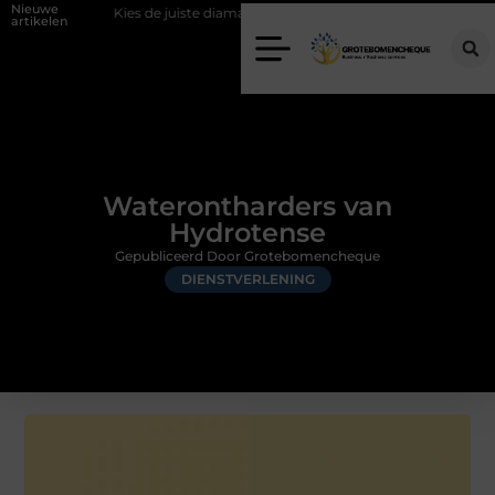
Nieuwe
Kies de juiste diamantboor voor uw project
Hoe weersomstandigheden
artikelen
Waterontharders van
Hydrotense
Gepubliceerd Door Grotebomencheque
DIENSTVERLENING