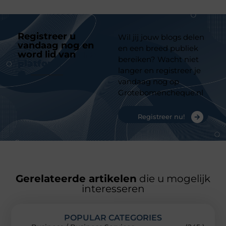
Registreer u
Wil jij jouw blogs delen
vandaag nog en
en een breed publiek
word lid van
ons
bereiken? Wacht niet
platform
langer en registreer je
vandaag nog op
Grotebomencheque.nl
Registreer nu!
Gerelateerde artikelen
die u mogelijk
interesseren
POPULAR CATEGORIES