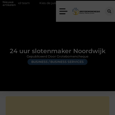
Nieuwe
end team
Kies de juiste diamantboor voor uw project
Hoe weerso
artikelen
24 uur slotenmaker Noordwijk
Gepubliceerd Door Grotebomencheque
BUSINESS / BUSINESS SERVICES