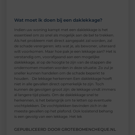
Wat moet ik doen bij een daklekkage?
Indien uw woning kampt met een daklekkage is het
essentieel om zo snel als mogelijk aan de bel te trekken.
Als het probleem niet direct aangepakt zal worden, zal
de schade verergeren: iets wat je, als bewoner, uiteraard
wilt voorkomen. Maar hoe pak je een lekkage aan? Het is
verstandig om, voorafgaand aan een mogelijke
daklekkage, al op de hoogte te zijn van de stappen die
ondernomen moeten worden in deze situatie. Zo zul je
sneller kunnen handelen om de schade beperkt te
houden. De lekkage herkennen Een daklekkage hoeft
niet in alle gevallen direct opmerkelijk te zijn. Toch
kunnen de gevolgen groot zijn: de lekkage vindt immers
al langere tijd plaats. Om de daklekkage snel te
herkennen, is het belangrijk om te letten op eventuele
vochtplekken. De vochtplekken bevinden zich in de
meeste gevallen op het plafond. Ook loslatend behang
is een gevolg van een lekkage. Het lek
GEPUBLICEERD DOOR GROTEBOMENCHEQUE.NL