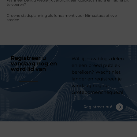
Wanneer bent u wettelijk verplicht een quickscan flora en fauna uit
te voeren?
Groene stadsplanning als fundament voor klimaatadaptieve
steden
Registreer u
Wil jij jouw blogs delen
vandaag nog en
en een breed publiek
word lid van
ons
bereiken? Wacht niet
platform
langer en registreer je
vandaag nog op
Grotebomencheque.nl
Registreer nu!