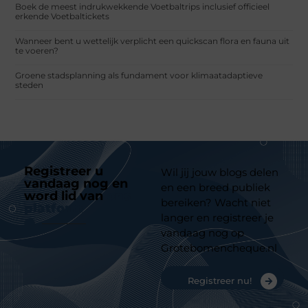
Boek de meest indrukwekkende Voetbaltrips inclusief officieel
erkende Voetbaltickets
Wanneer bent u wettelijk verplicht een quickscan flora en fauna uit
te voeren?
Groene stadsplanning als fundament voor klimaatadaptieve
steden
Registreer u
Wil jij jouw blogs delen
vandaag nog en
en een breed publiek
word lid van
ons
bereiken? Wacht niet
platform
langer en registreer je
vandaag nog op
Grotebomencheque.nl
Registreer nu!