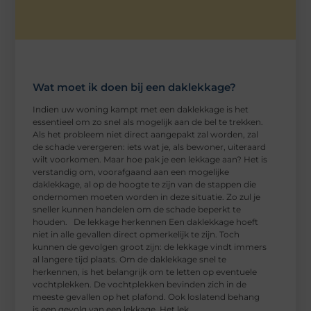
Wat moet ik doen bij een daklekkage?
Indien uw woning kampt met een daklekkage is het
essentieel om zo snel als mogelijk aan de bel te trekken.
Als het probleem niet direct aangepakt zal worden, zal
de schade verergeren: iets wat je, als bewoner, uiteraard
wilt voorkomen. Maar hoe pak je een lekkage aan? Het is
verstandig om, voorafgaand aan een mogelijke
daklekkage, al op de hoogte te zijn van de stappen die
ondernomen moeten worden in deze situatie. Zo zul je
sneller kunnen handelen om de schade beperkt te
houden. De lekkage herkennen Een daklekkage hoeft
niet in alle gevallen direct opmerkelijk te zijn. Toch
kunnen de gevolgen groot zijn: de lekkage vindt immers
al langere tijd plaats. Om de daklekkage snel te
herkennen, is het belangrijk om te letten op eventuele
vochtplekken. De vochtplekken bevinden zich in de
meeste gevallen op het plafond. Ook loslatend behang
is een gevolg van een lekkage. Het lek