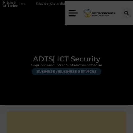
Nieuwe
am
Kies de juiste diamantboor voor uw project
Hoe weersomstan
artikelen
ADTS| ICT Security
Gepubliceerd Door Grotebomencheque
BUSINESS / BUSINESS SERVICES