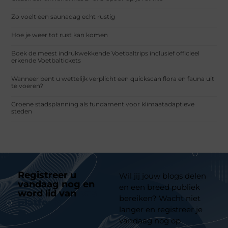
Zo voelt een saunadag echt rustig
Hoe je weer tot rust kan komen
Boek de meest indrukwekkende Voetbaltrips inclusief officieel
erkende Voetbaltickets
Wanneer bent u wettelijk verplicht een quickscan flora en fauna uit
te voeren?
Groene stadsplanning als fundament voor klimaatadaptieve
steden
Registreer u
Wil jij jouw blogs delen
vandaag nog en
en een breed publiek
word lid van
ons
bereiken? Wacht niet
platform
langer en registreer je
vandaag nog op