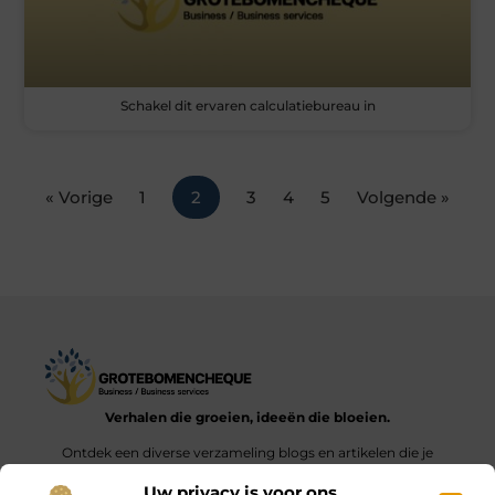
Schakel dit ervaren calculatiebureau in
« Vorige
1
2
3
4
5
Volgende »
Verhalen die groeien, ideeën die bloeien.
Ontdek een diverse verzameling blogs en artikelen die je
inspireren en aanzetten tot nieuwe inzichten en acties in het
Uw privacy is voor ons
dagelijks leven.