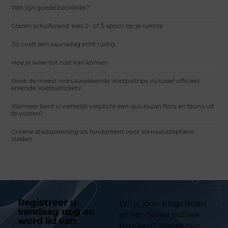
Wat zijn goede backlinks?
Glazen schuifwand: kies 2- of 3-spoor op je ruimte
Zo voelt een saunadag echt rustig
Hoe je weer tot rust kan komen
Boek de meest indrukwekkende Voetbaltrips inclusief officieel
erkende Voetbaltickets
Wanneer bent u wettelijk verplicht een quickscan flora en fauna uit
te voeren?
Groene stadsplanning als fundament voor klimaatadaptieve
steden
Registreer u
Wil jij jouw blogs delen
vandaag nog en
en een breed publiek
word lid van
ons
bereiken? Wacht niet