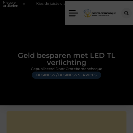
Nieuwe
eam
Kies de juiste diamantboor voor uw project
Hoe weersomstan
artikelen
Geld besparen met LED TL
verlichting
Gepubliceerd Door Grotebomencheque
BUSINESS / BUSINESS SERVICES