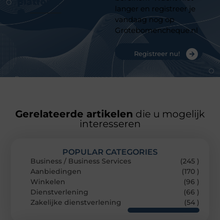
platform
langer en registreer je
vandaag nog op
Grotebomencheque.nl
Registreer nu!
Gerelateerde artikelen
die u mogelijk
interesseren
POPULAR CATEGORIES
Business / Business Services
(245 )
Aanbiedingen
(170 )
Winkelen
(96 )
Dienstverlening
(66 )
Zakelijke dienstverlening
(54 )