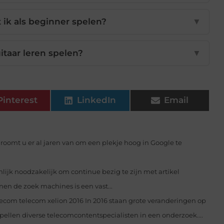
ik als beginner spelen?
▼
gitaar leren spelen?
▼
Pinterest
LinkedIn
Email
Droomt u er al jaren van om een plekje hoog in Google te
nlijk noodzakelijk om continue bezig te zijn met artikel
en de zoek machines is een vast...
ecom telecom xelion 2016 In 2016 staan grote veranderingen op
pellen diverse telecomcontentspecialisten in een onderzoek....