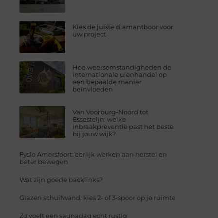
Kies de juiste diamantboor voor
uw project
Hoe weersomstandigheden de
internationale uienhandel op
een bepaalde manier
beïnvloeden
Van Voorburg-Noord tot
Essesteijn: welke
inbraakpreventie past het beste
bij jouw wijk?
Fysio Amersfoort: eerlijk werken aan herstel en
beter bewegen
Wat zijn goede backlinks?
Glazen schuifwand: kies 2- of 3-spoor op je ruimte
Zo voelt een saunadag echt rustig