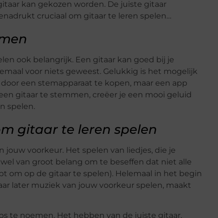
itaar kan gekozen worden. De juiste gitaar
benadrukt cruciaal om gitaar te leren spelen…
mmen
en ook belangrijk. Een gitaar kan goed bij je
llemaal voor niets geweest. Gelukkig is het mogelijk
 door een stemapparaat te kopen, maar een app
 een gitaar te stemmen, creëer je een mooi geluid
en spelen.
m gitaar te leren spelen
n jouw voorkeur. Het spelen van liedjes, die je
er wel van groot belang om te beseffen dat niet alle
t om op de gitaar te spelen). Helemaal in het begin
maar later muziek van jouw voorkeur spelen, maakt
ips te noemen. Het hebben van de juiste gitaar,