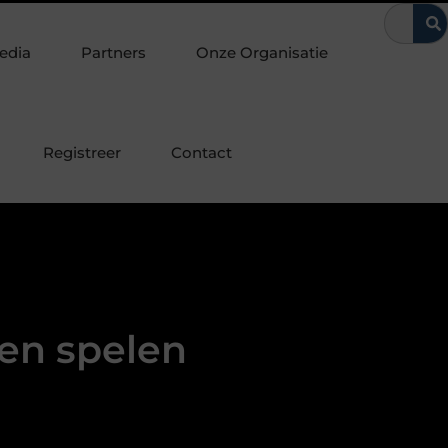
andel op een bepaalde manier beïnvloeden
Van Voorburg-Noord
edia
Partners
Onze Organisatie
Registreer
Contact
ren spelen