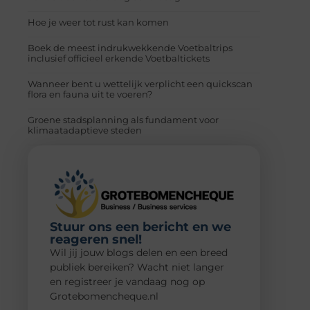
Hoe je weer tot rust kan komen
Boek de meest indrukwekkende Voetbaltrips
inclusief officieel erkende Voetbaltickets
Wanneer bent u wettelijk verplicht een quickscan
flora en fauna uit te voeren?
Groene stadsplanning als fundament voor
klimaatadaptieve steden
Stuur ons een bericht en we
reageren snel!
Wil jij jouw blogs delen en een breed
publiek bereiken? Wacht niet langer
en registreer je vandaag nog op
Grotebomencheque.nl