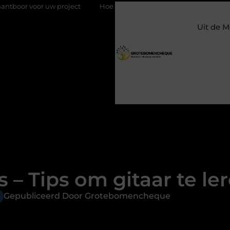
 uw project
Hoe weersomstandigheden de internationale uienh
Uit de M
s – Tips om gitaar te le
Gepubliceerd Door Grotebomencheque