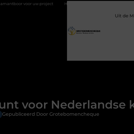
r uw project
Hoe weersomstandigheden de internationale uie
Uit de M
unt voor Nederlandse k
Gepubliceerd Door Grotebomencheque