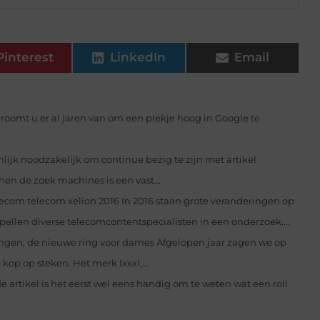
Pinterest
LinkedIn
Email
Droomt u er al jaren van om een plekje hoog in Google te
nlijk noodzakelijk om continue bezig te zijn met artikel
en de zoek machines is een vast...
ecom telecom xelion 2016 In 2016 staan grote veranderingen op
pellen diverse telecomcontentspecialisten in een onderzoek....
ringen; de nieuwe ring voor dames Afgelopen jaar zagen we op
op op steken. Het merk IxxxI,...
artikel is het eerst wel eens handig om te weten wat een roll