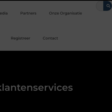
nhandel op een bepaalde manier beïnvloeden
Van Voorburg-Noor
edia
Partners
Onze Organisatie
Registreer
Contact
lantenservices