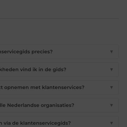
nservicegids precies?
▼
heden vind ik in de gids?
▼
act opnemen met klantenservices?
▼
alle Nederlandse organisaties?
▼
n via de klantenservicegids?
▼