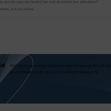
je opzoek naar een bedrijf dat snel drukwerk kan afdrukken?
dres. Je kunt online...
id
Wil jij jouw blogs delen en een breed publiek be
je vandaag nog op Grotebomencheque.nl