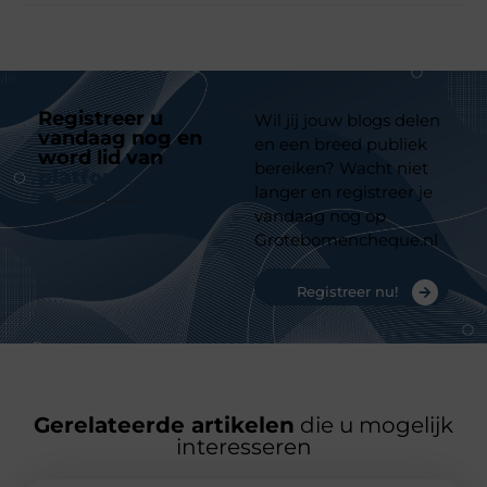
Registreer u
Wil jij jouw blogs delen
vandaag nog en
en een breed publiek
word lid van
ons
bereiken? Wacht niet
platform
langer en registreer je
vandaag nog op
Grotebomencheque.nl
Registreer nu!
Gerelateerde artikelen
die u mogelijk
interesseren