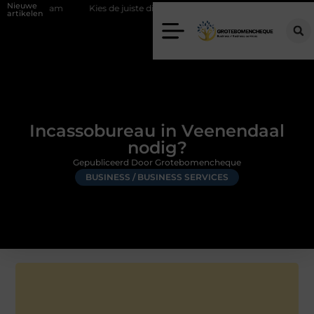
Nieuwe
eam
Kies de juiste diamantboor voor uw project
Hoe weersomsta
artikelen
Incassobureau in Veenendaal
nodig?
Gepubliceerd Door Grotebomencheque
BUSINESS / BUSINESS SERVICES