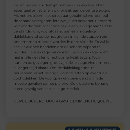
Indien uw woning kampt met een daklekkage is het
essentieel om zo snel als mogelijk aan de bel te trekken.
Als het probleem niet direct aangepakt zal worden, zal
de schade verergeren: iets wat je, als bewoner, uiteraard
wilt voorkomen. Maar hoe pak je een lekkage aan? Het is
verstandig om, voorafgaand aan een mogelijke
daklekkage, al op de hoogte te zijn van de stappen die
ondernomen moeten worden in deze situatie. Zo zul je
sneller kunnen handelen om de schade beperkt te
houden. De lekkage herkennen Een daklekkage hoeft
niet in alle gevallen direct opmerkelijk te zijn. Toch
kunnen de gevolgen groot zijn: de lekkage vindt immers
al langere tijd plaats. Om de daklekkage snel te
herkennen, is het belangrijk om te letten op eventuele
vochtplekken. De vochtplekken bevinden zich in de
meeste gevallen op het plafond. Ook loslatend behang
is een gevolg van een lekkage. Het lek
GEPUBLICEERD DOOR GROTEBOMENCHEQUE.NL
BUSINESS / BUSINESS SERVICES