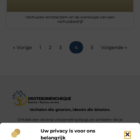
Verhuizen Amsterdam en de werkwijze van een
verhuisbedrijf
« Vorige
1
2
3
4
5
Volgende »
Verhalen die groeien, ideeën die bloeien.
Ontdek een diverse verzameling blogs en artikelen die je
inspireren en aanzetten tot nieuwe inzichten en acties in het
Uw privacy is voor ons
dagelijks leven.
belangrijk