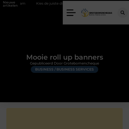
Nieuwe
team
Kies de juiste diamantboor voor uw project
Hoe weersomst
artikelen
Mooie roll up banners
Gepubliceerd Door Grotebomencheque
BUSINESS / BUSINESS SERVICES