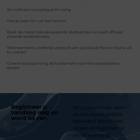
Zo voelt een saunadag echt rustig
Hoe je weer tot rust kan komen
Boek de meest indrukwekkende Voetbaltrips inclusief officieel
erkende Voetbaltickets
Wanneer bent u wettelijk verplicht een quickscan flora en fauna uit
te voeren?
Groene stadsplanning als fundament voor klimaatadaptieve
steden
Registreer u
Wil jij jouw blogs delen
vandaag nog en
en een breed publiek
word lid van
ons
bereiken? Wacht niet
platform
langer en registreer je
vandaag nog op