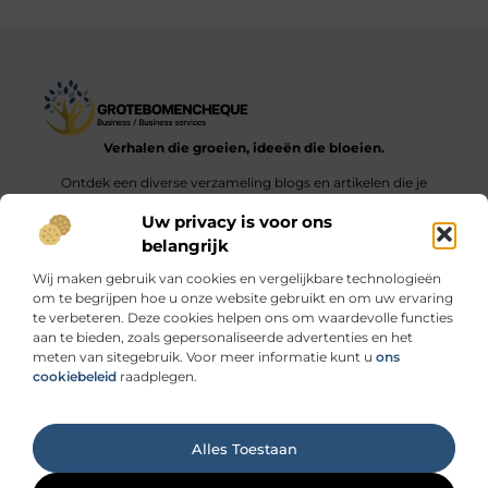
Verhalen die groeien, ideeën die bloeien.
Ontdek een diverse verzameling blogs en artikelen die je
inspireren en aanzetten tot nieuwe inzichten en acties in het
Uw privacy is voor ons
dagelijks leven.
belangrijk
Bericht categorie
Wij maken gebruik van cookies en vergelijkbare technologieën
om te begrijpen hoe u onze website gebruikt en om uw ervaring
te verbeteren. Deze cookies helpen ons om waardevolle functies
aan te bieden, zoals gepersonaliseerde advertenties en het
meten van sitegebruik. Voor meer informatie kunt u
ons
Onze informatie
cookiebeleid
raadplegen.
Linkbuilding geld verdienen: durf jij de stap naar de “link economie”?
Ga Naar Bo
Alles Toestaan
Website index
Cookiebeleid (EU)