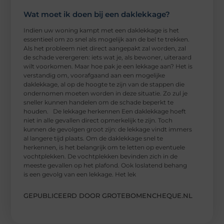
Wat moet ik doen bij een daklekkage?
Indien uw woning kampt met een daklekkage is het
essentieel om zo snel als mogelijk aan de bel te trekken.
Als het probleem niet direct aangepakt zal worden, zal
de schade verergeren: iets wat je, als bewoner, uiteraard
wilt voorkomen. Maar hoe pak je een lekkage aan? Het is
verstandig om, voorafgaand aan een mogelijke
daklekkage, al op de hoogte te zijn van de stappen die
ondernomen moeten worden in deze situatie. Zo zul je
sneller kunnen handelen om de schade beperkt te
houden. De lekkage herkennen Een daklekkage hoeft
niet in alle gevallen direct opmerkelijk te zijn. Toch
kunnen de gevolgen groot zijn: de lekkage vindt immers
al langere tijd plaats. Om de daklekkage snel te
herkennen, is het belangrijk om te letten op eventuele
vochtplekken. De vochtplekken bevinden zich in de
meeste gevallen op het plafond. Ook loslatend behang
is een gevolg van een lekkage. Het lek
GEPUBLICEERD DOOR GROTEBOMENCHEQUE.NL