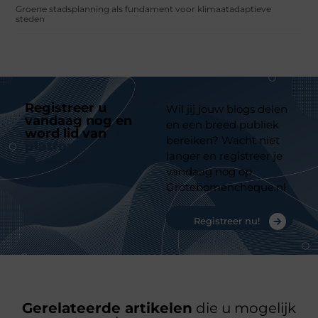
Groene stadsplanning als fundament voor klimaatadaptieve
steden
Registreer u
Wil jij jouw blogs delen
vandaag nog en
en een breed publiek
word lid van
ons
bereiken? Wacht niet
platform
langer en registreer je
vandaag nog op
Grotebomencheque.nl
Registreer nu!
Gerelateerde artikelen
die u mogelijk