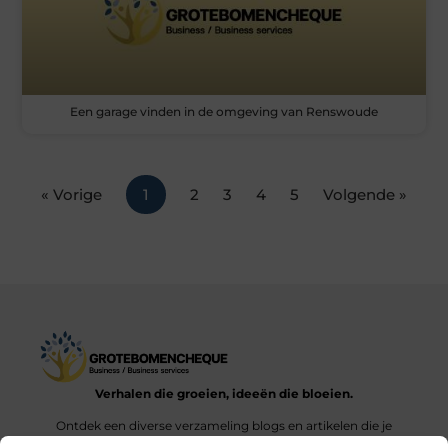
Een garage vinden in de omgeving van Renswoude
« Vorige
1
2
3
4
5
Volgende »
Verhalen die groeien, ideeën die bloeien.
Ontdek een diverse verzameling blogs en artikelen die je
inspireren en aanzetten tot nieuwe inzichten en acties in het