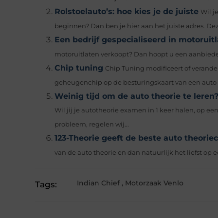
Rolstoelauto’s: hoe kies je de juiste
Wil j
beginnen? Dan ben je hier aan het juiste adres. Deze
Een bedrijf gespecialiseerd in motoruit
motoruitlaten verkoopt? Dan hoopt u een aanbieder te
Chip tuning
Chip Tuning modificeert of verande
geheugenchip op de besturingskaart van een auto o
Weinig tijd om de auto theorie te leren?
Wil jij je autotheorie examen in 1 keer halen, op ee
probleem, regelen wij...
123-Theorie geeft de beste auto theorie
van de auto theorie en dan natuurlijk het liefst op e
Indian Chief
,
Motorzaak Venlo
Tags: