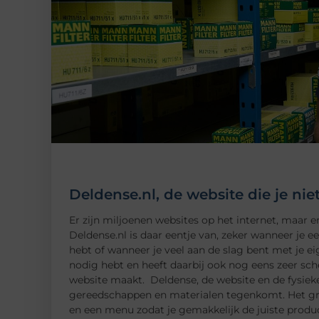
Deldense.nl, de website die je ni
Er zijn miljoenen websites op het internet, maar e
Deldense.nl is daar eentje van, zeker wanneer je e
hebt of wanneer je veel aan de slag bent met je ei
nodig hebt en heeft daarbij ook nog eens zeer sche
website maakt. Deldense, de website en de fysieke
gereedschappen en materialen tegenkomt. Het grot
en een menu zodat je gemakkelijk de juiste product