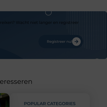
reiken? Wacht niet langer en registreer
Registreer nu!
teresseren
POPULAR CATEGORIES