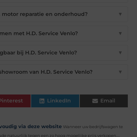
k motor reparatie en onderhoud?
▼
men met H.D. Service Venlo?
▼
jgbaar bij H.D. Service Venlo?
▼
 showroom van H.D. Service Venlo?
▼
Pinterest
LinkedIn
Email
voudig via deze website
Wanneer uw bedrijfswagen te
ude natuurlijk tegen een zo hoog mogelijke prijs verkopen....