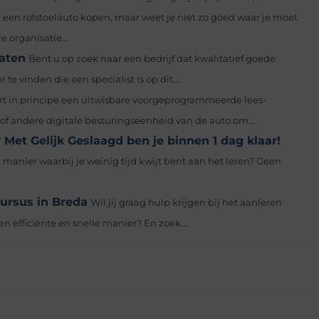
e een rolstoelauto kopen, maar weet je niet zo goed waar je moet
 organisatie...
laten
Bent u op zoek naar een bedrijf dat kwalitatief goede
 vinden die een specialist is op dit...
rt in principe een uitwisbare voorgeprogrammeerde lees-
f andere digitale besturingseenheid van de auto om...
 Met Gelijk Geslaagd ben je binnen 1 dag klaar!
n manier waarbij je weinig tijd kwijt bent aan het leren? Geen
cursus in Breda
Wil jij graag hulp krijgen bij het aanleren
en efficiënte en snelle manier? En zoek...