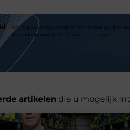
id
Wil jij jouw blogs delen en een breed publiek be
je vandaag nog op Grotebomencheque.nl
rde artikelen
die u mogelijk in