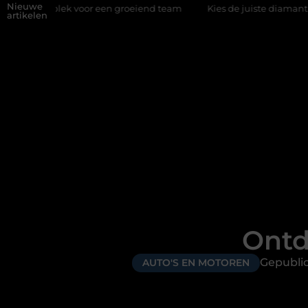
Nieuwe
or een groeiend team
Kies de juiste diamantboor voor uw projec
artikelen
Ontd
Gepubli
AUTO'S EN MOTOREN