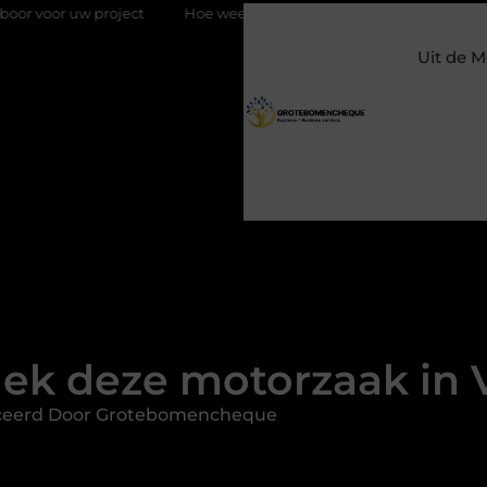
t
Hoe weersomstandigheden de internationale uienhandel op 
Uit de M
ek deze motorzaak in 
ceerd Door Grotebomencheque