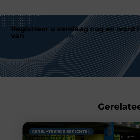
Registreer u vandaag nog en word l
van
ons platform
Gerelatee
GERELATEERDE BERICHTEN