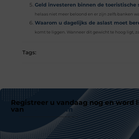
Geld investeren binnen de toeristische 
helaas niet meer beloond en er zijn zelfs banken 
Waarom u dagelijks de aslast moet be
komt te liggen. Wanneer dit gewicht te hoog ligt, zal 
Tags:
Registreer u vandaag nog en word l
van
ons platform