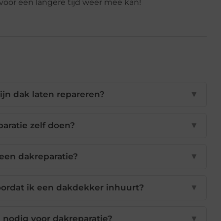
 voor een langere tijd weer mee kan!
jn dak laten repareren?
▼
paratie zelf doen?
▼
een dakreparatie?
▼
ordat ik een dakdekker inhuurt?
▼
 nodig voor dakreparatie?
▼