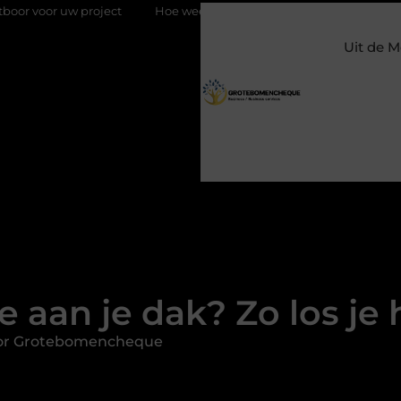
roject
Hoe weersomstandigheden de internationale uienhande
Uit de M
 aan je dak? Zo los je 
oor Grotebomencheque