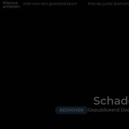
Nieuwe
ek voor een groeiend team
Kies de juiste diamantboor voor uw p
artikelen
Schade
Gepubliceerd D
BEDRIJVEN