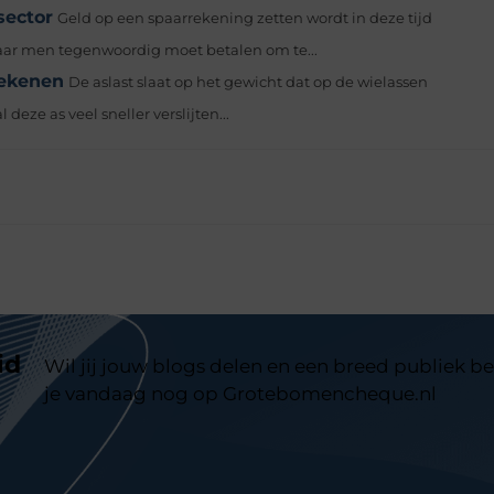
sector
Geld op een spaarrekening zetten wordt in deze tijd
waar men tegenwoordig moet betalen om te...
rekenen
De aslast slaat op het gewicht dat op de wielassen
deze as veel sneller verslijten...
id
Wil jij jouw blogs delen en een breed publiek be
je vandaag nog op Grotebomencheque.nl