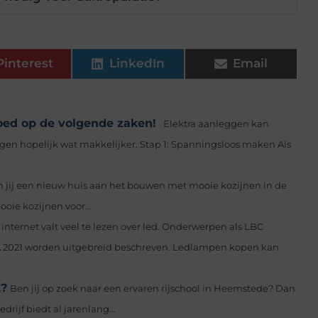
Pinterest
LinkedIn
Email
oed op de volgende zaken!
Elektra aanleggen kan
ggen hopelijk wat makkelijker. Stap 1: Spanningsloos maken Als
 jij een nieuw huis aan het bouwen met mooie kozijnen in de
oie kozijnen voor...
internet valt veel te lezen over led. Onderwerpen als LBC
2021 worden uitgebreid beschreven. Ledlampen kopen kan
t?
Ben jij op zoek naar een ervaren rijschool in Heemstede? Dan
drijf biedt al jarenlang...