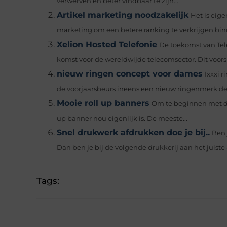
verwerven en beter vindbaar te zijn...
Artikel marketing noodzakelijk
Het is eige
marketing om een betere ranking te verkrijgen binn
Xelion Hosted Telefonie
De toekomst van Tel
komst voor de wereldwijde telecomsector. Dit voors
nieuw ringen concept voor dames
Ixxxi 
de voorjaarsbeurs ineens een nieuw ringenmerk de k
Mooie roll up banners
Om te beginnen met de 
up banner nou eigenlijk is. De meeste...
Snel drukwerk afdrukken doe je bij..
Ben 
Dan ben je bij de volgende drukkerij aan het juiste a
Tags: