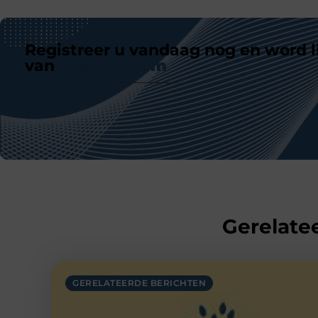
Registreer u vandaag nog en word l
van
ons platform
Gerelatee
GERELATEERDE BERICHTEN