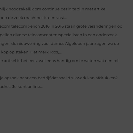
nlijk noodzakelijk om continue bezig te zijn met artikel
en de zoek machines is een vast...
ecom telecom xelion 2016 In 2016 staan grote veranderingen op
pellen diverse telecomcontentspecialisten in een onderzoek....
ringen; de nieuwe ring voor dames Afgelopen jaar zagen we op
op op steken. Het merk IxxxI,...
artikel is het eerst wel eens handig om te weten wat een roll
je opzoek naar een bedrijf dat snel drukwerk kan afdrukken?
dres. Je kunt online...