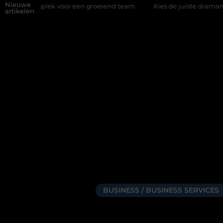
Nieuwe
plek voor een groeiend team
Kies de juiste diamantboor voor uw
artikelen
BUSINESS / BUSINESS SERVICES