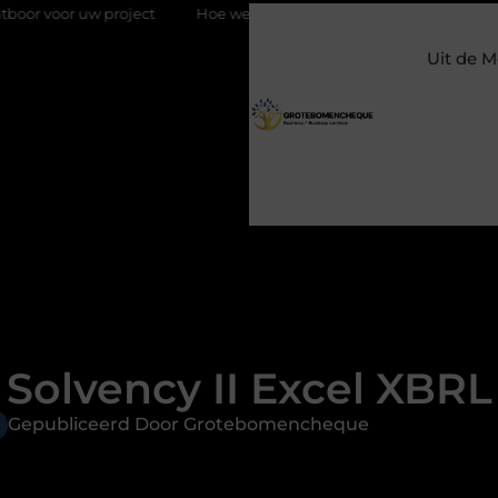
 project
Hoe weersomstandigheden de internationale uienhan
Uit de M
Solvency II Excel XBRL
Gepubliceerd Door Grotebomencheque