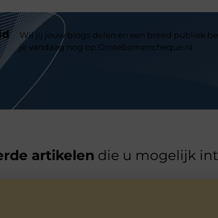
id
Wil jij jouw blogs delen en een breed publiek be
je vandaag nog op Grotebomencheque.nl
rde artikelen
die u mogelijk in