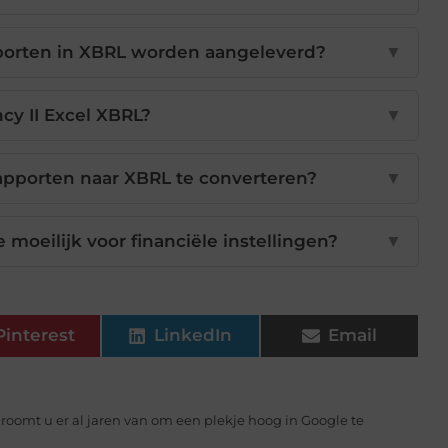
porten in XBRL worden aangeleverd?
▼
ncy II Excel XBRL?
▼
apporten naar XBRL te converteren?
▼
e moeilijk voor financiële instellingen?
▼
Pinterest
LinkedIn
Email
Droomt u er al jaren van om een plekje hoog in Google te