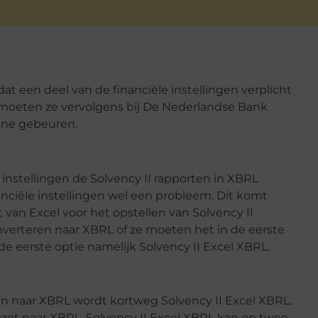
dat een deel van de financiële instellingen verplicht
en moeten ze vervolgens bij De Nederlandse Bank
line gebeuren.
instellingen de Solvency II rapporten in XBRL
anciële instellingen wel een probleem. Dit komt
van Excel voor het opstellen van Solvency II
nverteren naar XBRL of ze moeten het in de eerste
e eerste optie namelijk Solvency II Excel XBRL.
en naar XBRL wordt kortweg Solvency II Excel XBRL.
zet naar XBRL. Solvency II Excel XBRL kan op twee