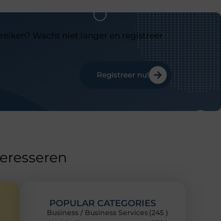
reiken? Wacht niet langer en registreer
Registreer nu!
teresseren
POPULAR CATEGORIES
Business / Business Services
(245 )