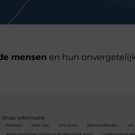
de mensen
en hun onvergetelijk
Onze informatie
Partners
Over ons
Ons team
Beroemdheden
Uit
Koop backlinks: shortcut of gevaarlijk pad?
Linkbuilding gel