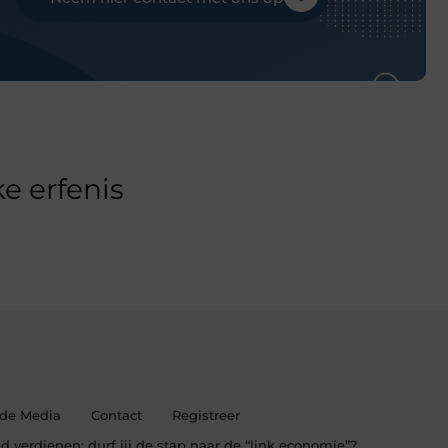
e erfenis
 de Media
Contact
Registreer
d verdienen: durf jij de stap naar de “link economie”?