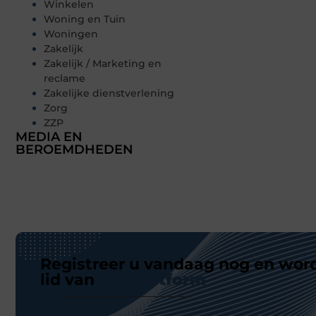
Winkelen
Woning en Tuin
Woningen
Zakelijk
Zakelijk / Marketing en
reclame
Zakelijke dienstverlening
Zorg
ZZP
MEDIA EN
BEROEMDHEDEN
Registreer u vandaag nog en wor
lid van
ons platform