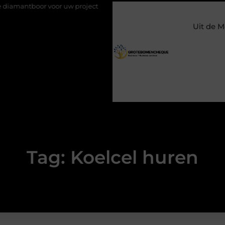
ntboor voor uw project
Hoe weersomstandigheden de internati
Uit de M
Tag: Koelcel huren