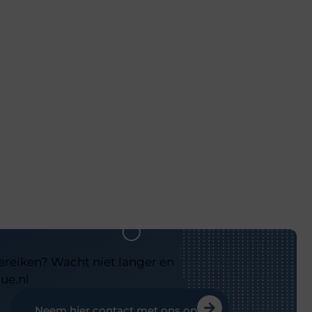
bereiken? Wacht niet langer en
ue.nl
Neem hier contact met ons op