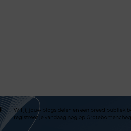
d
Wil jij jouw blogs delen en een breed publiek 
registreer je vandaag nog op Grotebomencheq