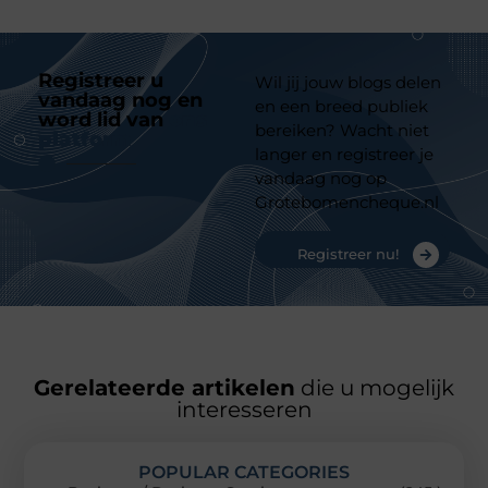
Registreer u
Wil jij jouw blogs delen
vandaag nog en
en een breed publiek
word lid van
ons
bereiken? Wacht niet
platform
langer en registreer je
vandaag nog op
Grotebomencheque.nl
Registreer nu!
Gerelateerde artikelen
die u mogelijk
interesseren
POPULAR CATEGORIES