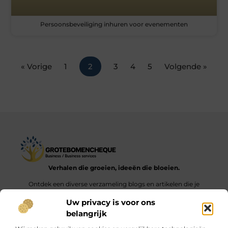
Persoonsbeveiliging inhuren voor evenementen
« Vorige
1
2
3
4
5
Volgende »
Verhalen die groeien, ideeën die bloeien.
Ontdek een diverse verzameling blogs en artikelen die je
inspireren en aanzetten tot nieuwe inzichten en acties in het
Uw privacy is voor ons
dagelijks leven.
belangrijk
Bericht categorie