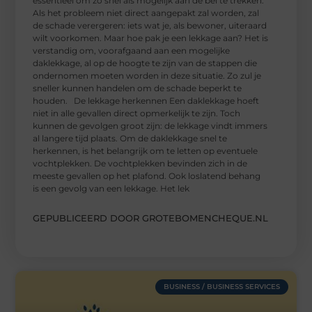
essentieel om zo snel als mogelijk aan de bel te trekken.
Als het probleem niet direct aangepakt zal worden, zal
de schade verergeren: iets wat je, als bewoner, uiteraard
wilt voorkomen. Maar hoe pak je een lekkage aan? Het is
verstandig om, voorafgaand aan een mogelijke
daklekkage, al op de hoogte te zijn van de stappen die
ondernomen moeten worden in deze situatie. Zo zul je
sneller kunnen handelen om de schade beperkt te
houden. De lekkage herkennen Een daklekkage hoeft
niet in alle gevallen direct opmerkelijk te zijn. Toch
kunnen de gevolgen groot zijn: de lekkage vindt immers
al langere tijd plaats. Om de daklekkage snel te
herkennen, is het belangrijk om te letten op eventuele
vochtplekken. De vochtplekken bevinden zich in de
meeste gevallen op het plafond. Ook loslatend behang
is een gevolg van een lekkage. Het lek
GEPUBLICEERD DOOR GROTEBOMENCHEQUE.NL
BUSINESS / BUSINESS SERVICES