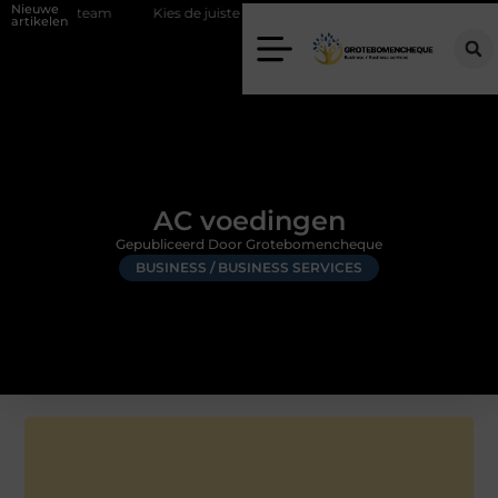
Nieuwe
d team
Kies de juiste diamantboor voor uw project
Hoe weersoms
artikelen
AC voedingen
Gepubliceerd Door Grotebomencheque
BUSINESS / BUSINESS SERVICES