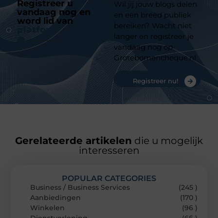
Registreer u
Wil jij jouw blogs delen
vandaag nog en
en een breed publiek
word lid van
ons
bereiken? Wacht niet
platform
langer en registreer je
vandaag nog op
Grotebomencheque.nl
Registreer nu!
Gerelateerde artikelen
die u mogelijk
interesseren
POPULAR CATEGORIES
Business / Business Services
(245 )
Aanbiedingen
(170 )
Winkelen
(96 )
Dienstverlening
(66 )