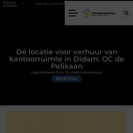
Nieuwe
Kies de juiste diamantboor voor uw project
Hoe weersomstandig
artikelen
Dé locatie voor verhuur van
kantoorruimte in Didam: OC de
Pelikaan
Gepubliceerd Door Grotebomencheque
BEDRIJVEN