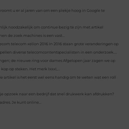
Droomt u er al jaren van om een plekje hoog in Google te
nlijk noodzakelijk om continue bezig te zijn met artikel
en de zoek machines is een vast...
ecom telecom xelion 2016 In 2016 staan grote veranderingen op
pellen diverse telecomcontentspecialisten in een onderzoek....
ringen; de nieuwe ring voor dames Afgelopen jaar zagen we op
op op steken. Het merk IxxxI,...
artikel is het eerst wel eens handig om te weten wat een roll
je opzoek naar een bedrijf dat snel drukwerk kan afdrukken?
dres. Je kunt online...