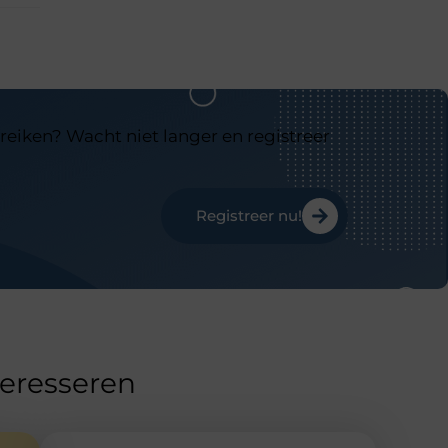
reiken? Wacht niet langer en registreer
Registreer nu!
teresseren