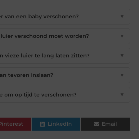
er van een baby verschonen?
▼
 luier verschoond moet worden?
▼
 vieze luier te lang laten zitten?
▼
van tevoren inslaan?
▼
ie om op tijd te verschonen?
▼
Pinterest
LinkedIn
Email