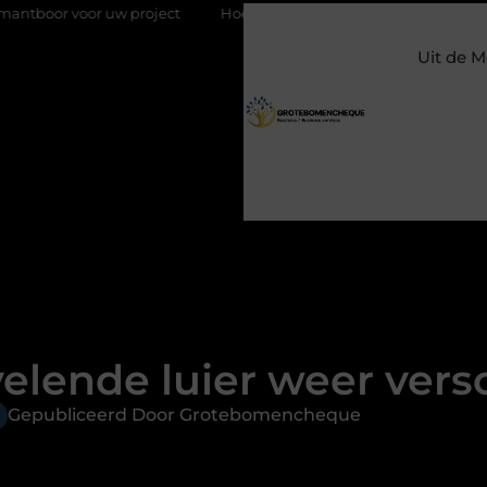
r uw project
Hoe weersomstandigheden de internationale uie
Uit de M
velende luier weer ver
Gepubliceerd Door Grotebomencheque