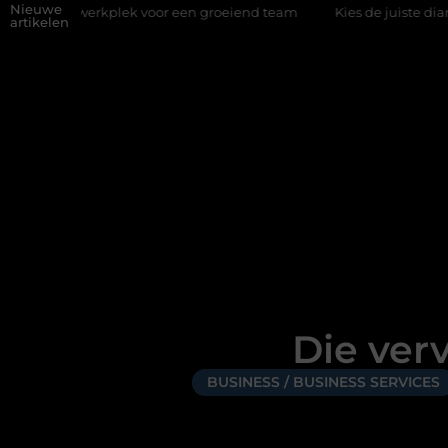
Nieuwe
werkplek voor een groeiend team
Kies de juiste diamantboor voo
artikelen
Die ver
BUSINESS / BUSINESS SERVICES