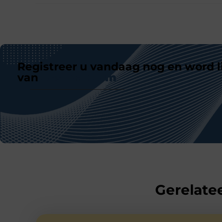
Registreer u vandaag nog en word l
van
ons platform
Gerelatee