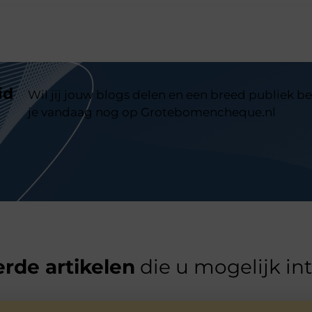
id
Wil jij jouw blogs delen en een breed publiek be
je vandaag nog op Grotebomencheque.nl
rde artikelen
die u mogelijk in