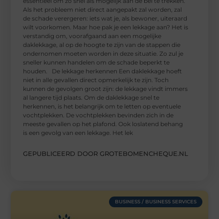
essentieel om zo snel als mogelijk aan de bel te trekken.
Als het probleem niet direct aangepakt zal worden, zal
de schade verergeren: iets wat je, als bewoner, uiteraard
wilt voorkomen. Maar hoe pak je een lekkage aan? Het is
verstandig om, voorafgaand aan een mogelijke
daklekkage, al op de hoogte te zijn van de stappen die
ondernomen moeten worden in deze situatie. Zo zul je
sneller kunnen handelen om de schade beperkt te
houden. De lekkage herkennen Een daklekkage hoeft
niet in alle gevallen direct opmerkelijk te zijn. Toch
kunnen de gevolgen groot zijn: de lekkage vindt immers
al langere tijd plaats. Om de daklekkage snel te
herkennen, is het belangrijk om te letten op eventuele
vochtplekken. De vochtplekken bevinden zich in de
meeste gevallen op het plafond. Ook loslatend behang
is een gevolg van een lekkage. Het lek
GEPUBLICEERD DOOR GROTEBOMENCHEQUE.NL
BUSINESS / BUSINESS SERVICES