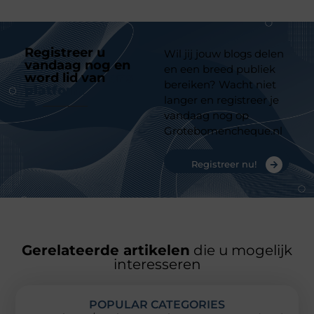
Registreer u
Wil jij jouw blogs delen
vandaag nog en
en een breed publiek
word lid van
ons
bereiken? Wacht niet
platform
langer en registreer je
vandaag nog op
Grotebomencheque.nl
Registreer nu!
Gerelateerde artikelen
die u mogelijk
interesseren
POPULAR CATEGORIES