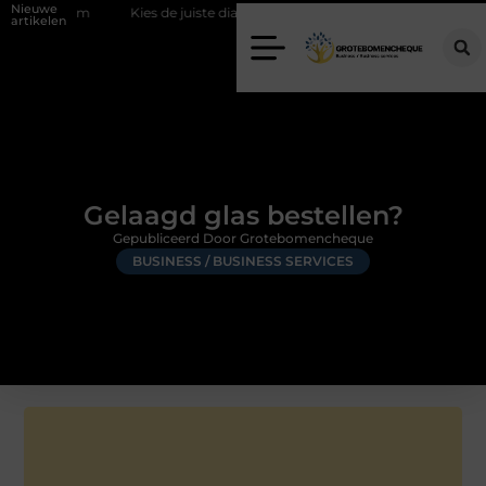
Nieuwe
eam
Kies de juiste diamantboor voor uw project
Hoe weersomsta
artikelen
Gelaagd glas bestellen?
Gepubliceerd Door Grotebomencheque
BUSINESS / BUSINESS SERVICES