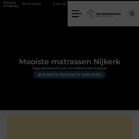
Nieuwe
oeiend team
Kies de juiste diamantboor voor uw project
Hoe wee
artikelen
Mooiste matrassen Nijkerk
Gepubliceerd Door Grotebomencheque
BUSINESS / BUSINESS SERVICES