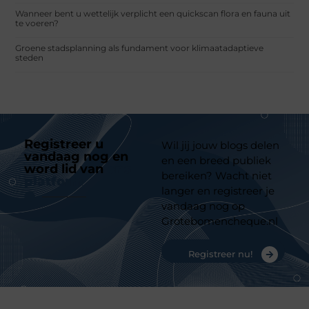
Wanneer bent u wettelijk verplicht een quickscan flora en fauna uit
te voeren?
Groene stadsplanning als fundament voor klimaatadaptieve
steden
Registreer u
Wil jij jouw blogs delen
vandaag nog en
en een breed publiek
word lid van
ons
bereiken? Wacht niet
platform
langer en registreer je
vandaag nog op
Grotebomencheque.nl
Registreer nu!