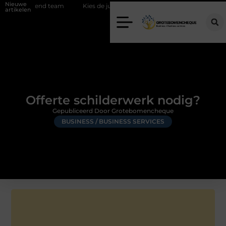
Nieuwe
oeiend team
Kies de juiste diamantboor voor uw project
Hoe we
artikelen
Offerte schilderwerk nodig?
Gepubliceerd Door Grotebomencheque
BUSINESS / BUSINESS SERVICES