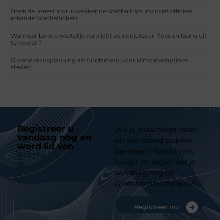
Boek de meest indrukwekkende Voetbaltrips inclusief officieel
erkende Voetbaltickets
Wanneer bent u wettelijk verplicht een quickscan flora en fauna uit
te voeren?
Groene stadsplanning als fundament voor klimaatadaptieve
steden
Registreer u
Wil jij jouw blogs delen
vandaag nog en
en een breed publiek
word lid van
ons
bereiken? Wacht niet
platform
langer en registreer je
vandaag nog op
Grotebomencheque.nl
Registreer nu!