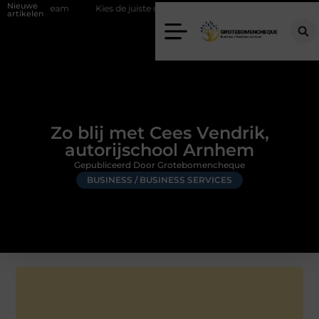
Nieuwe
 team
Kies de juiste diamantboor voor uw project
Hoe weersomst
artikelen
Zo blij met Cees Vendrik,
autorijschool Arnhem
Gepubliceerd Door Grotebomencheque
BUSINESS / BUSINESS SERVICES