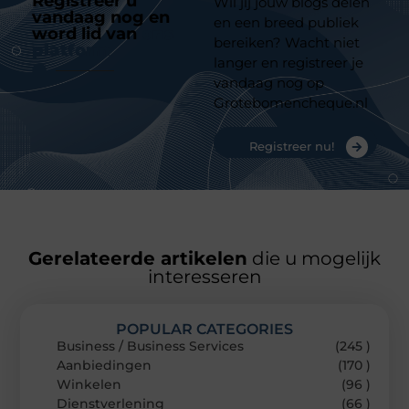
Registreer u
Wil jij jouw blogs delen
vandaag nog en
en een breed publiek
word lid van
ons
bereiken? Wacht niet
platform
langer en registreer je
vandaag nog op
Grotebomencheque.nl
Registreer nu!
Gerelateerde artikelen
die u mogelijk
interesseren
POPULAR CATEGORIES
Business / Business Services
(245 )
Aanbiedingen
(170 )
Winkelen
(96 )
Dienstverlening
(66 )