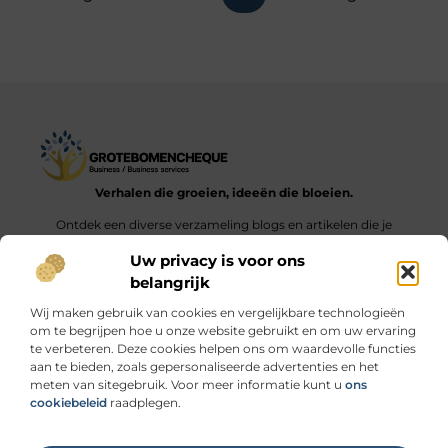
Verhalen die groeien, ideeën die bloeien.
Ontdek een diverse verzameling blogs en artikelen die je
inspireren en aanzetten tot nieuwe inzichten en acties in het
Uw privacy is voor ons
dagelijks leven.
belangrijk
Bericht categorie
Wij maken gebruik van cookies en vergelijkbare technologieën
om te begrijpen hoe u onze website gebruikt en om uw ervaring
te verbeteren. Deze cookies helpen ons om waardevolle functies
aan te bieden, zoals gepersonaliseerde advertenties en het
meten van sitegebruik. Voor meer informatie kunt u
ons
Onze informatie
cookiebeleid
raadplegen.
Linkbuilding geld verdienen: durf jij de stap naar de “link economie”?