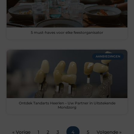
5 must-haves voor elke feestorganisator
AANBIEDINGEN
Ontdek Tandarts Heerlen – Uw Partner in Uitstekende
Mondzorg
« Vorige
1
2
3
4
5
Volgende »