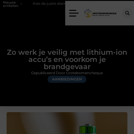
Nieuwe
Kies de juiste diamantboor voor uw project
Hoe weersomstandigheden
artikelen
Zo werk je veilig met lithium-ion
accu’s en voorkom je
brandgevaar
Gepubliceerd Door Grotebomencheque
AANBIEDINGEN