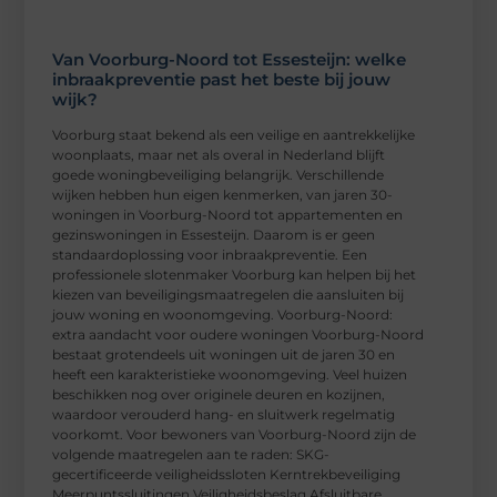
Van Voorburg-Noord tot Essesteijn: welke
inbraakpreventie past het beste bij jouw
wijk?
Voorburg staat bekend als een veilige en aantrekkelijke
woonplaats, maar net als overal in Nederland blijft
goede woningbeveiliging belangrijk. Verschillende
wijken hebben hun eigen kenmerken, van jaren 30-
woningen in Voorburg-Noord tot appartementen en
gezinswoningen in Essesteijn. Daarom is er geen
standaardoplossing voor inbraakpreventie. Een
professionele slotenmaker Voorburg kan helpen bij het
kiezen van beveiligingsmaatregelen die aansluiten bij
jouw woning en woonomgeving. Voorburg-Noord:
extra aandacht voor oudere woningen Voorburg-Noord
bestaat grotendeels uit woningen uit de jaren 30 en
heeft een karakteristieke woonomgeving. Veel huizen
beschikken nog over originele deuren en kozijnen,
waardoor verouderd hang- en sluitwerk regelmatig
voorkomt. Voor bewoners van Voorburg-Noord zijn de
volgende maatregelen aan te raden: SKG-
gecertificeerde veiligheidssloten Kerntrekbeveiliging
Meerpuntssluitingen Veiligheidsbeslag Afsluitbare