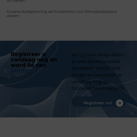
te voeren?
Groene stadsplanning als fundament voor klimaatadaptieve
steden
Registreer u
Wil jij jouw blogs delen
vandaag nog en
en een breed publiek
word lid van
ons
bereiken? Wacht niet
platform
langer en registreer je
vandaag nog op
Grotebomencheque.nl
Registreer nu!