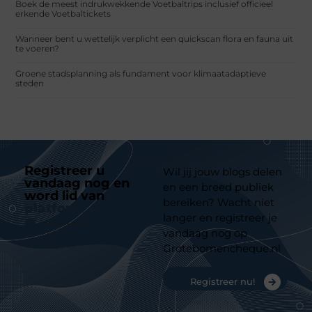
Boek de meest indrukwekkende Voetbaltrips inclusief officieel
erkende Voetbaltickets
Wanneer bent u wettelijk verplicht een quickscan flora en fauna uit
te voeren?
Groene stadsplanning als fundament voor klimaatadaptieve
steden
Registreer u
Wil jij jouw blogs delen
vandaag nog en
en een breed publiek
word lid van
ons
bereiken? Wacht niet
platform
langer en registreer je
vandaag nog op
Grotebomencheque.nl
Registreer nu!