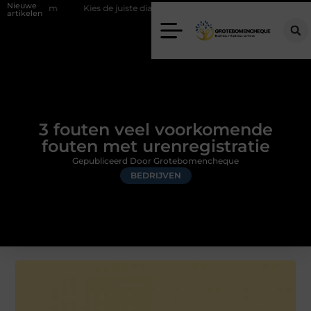
Nieuwe
Kies de juiste diamantboor voor uw project
Hoe weersomstandi
artikelen
3 fouten veel voorkomende
fouten met urenregistratie
Gepubliceerd Door Grotebomencheque
BEDRIJVEN