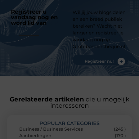
Registreer u
Wil jij jouw blogs delen
vandaag nog en
en een breed publiek
word lid van
ons
bereiken? Wacht niet
platform
langer en registreer je
vandaag nog op
Grotebomencheque.nl
Registreer nu!
Gerelateerde artikelen
die u mogelijk
interesseren
POPULAR CATEGORIES
Business / Business Services
(245 )
Aanbiedingen
(170 )