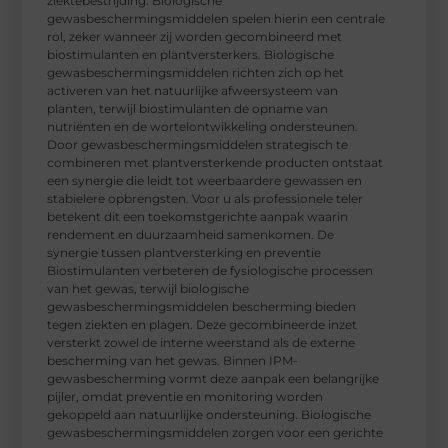
ziektebestrijding. Biologische
gewasbeschermingsmiddelen spelen hierin een centrale
rol, zeker wanneer zij worden gecombineerd met
biostimulanten en plantversterkers. Biologische
gewasbeschermingsmiddelen richten zich op het
activeren van het natuurlijke afweersysteem van
planten, terwijl biostimulanten de opname van
nutriënten en de wortelontwikkeling ondersteunen.
Door gewasbeschermingsmiddelen strategisch te
combineren met plantversterkende producten ontstaat
een synergie die leidt tot weerbaardere gewassen en
stabielere opbrengsten. Voor u als professionele teler
betekent dit een toekomstgerichte aanpak waarin
rendement en duurzaamheid samenkomen. De
synergie tussen plantversterking en preventie
Biostimulanten verbeteren de fysiologische processen
van het gewas, terwijl biologische
gewasbeschermingsmiddelen bescherming bieden
tegen ziekten en plagen. Deze gecombineerde inzet
versterkt zowel de interne weerstand als de externe
bescherming van het gewas. Binnen IPM-
gewasbescherming vormt deze aanpak een belangrijke
pijler, omdat preventie en monitoring worden
gekoppeld aan natuurlijke ondersteuning. Biologische
gewasbeschermingsmiddelen zorgen voor een gerichte