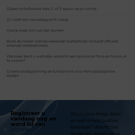
Glazen schuifwand: kies 2- of 3-spoor op je ruimte
Zo voelt een saunadag echt rustig
Hoe je weer tot rust kan komen
Boek de meest indrukwekkende Voetbaltrips inclusief officieel
erkende Voetbaltickets
Wanneer bent u wettelijk verplicht een quickscan flora en fauna uit
te voeren?
Groene stadsplanning als fundament voor klimaatadaptieve
steden
Registreer u
Wil jij jouw blogs delen
vandaag nog en
en een breed publiek
word lid van
ons
bereiken? Wacht niet
platform
langer en registreer je