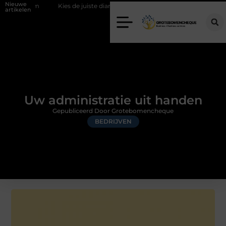
Nieuwe
Kies de juiste diamantboor voor uw project
Hoe weersomstandighed
artikelen
Uw administratie uit handen
Gepubliceerd Door Grotebomencheque
BEDRIJVEN